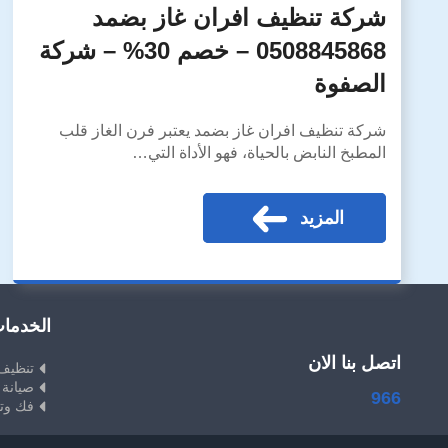
شركة تنظيف افران غاز بضمد
0508845868 – خصم 30% – شركة
الصفوة
شركة تنظيف افران غاز بضمد يعتبر فرن الغاز قلب
المطبخ النابض بالحياة، فهو الأداة التي…
المزيد
الخدما
اتصل بنا الان
تنظيف
صيانة 
966
فك وت