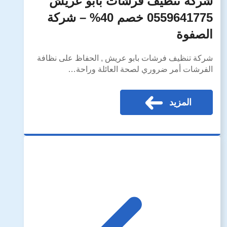
شركة تنظيف فرشات بأبو عريش
0559641775 خصم 40% – شركة
الصفوة
شركة تنظيف فرشات بابو عريش , الحفاظ على نظافة
الفرشات أمر ضروري لصحة العائلة وراحة…
المزيد