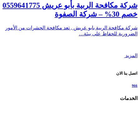
شركة مكافحة الربية بأبو عريش 0559641775
خصم 30% – شركة الصفوة
شركة مكافحة الربية بابو عريش , تعد مكافحة الحشرات من الأمور
الضرورية للحفاظ على بيئة…
المزيد
اتصل بنا الان
966
الخدمات