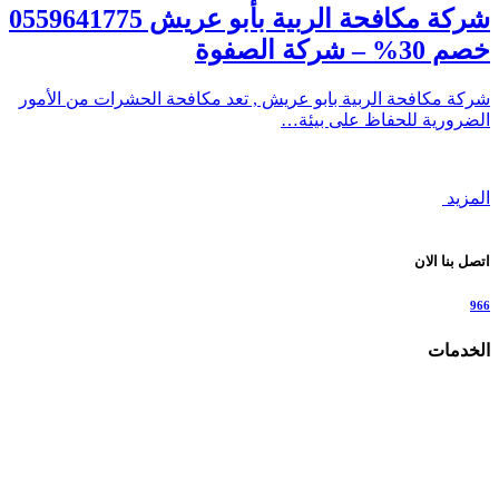
شركة مكافحة الربية بأبو عريش 0559641775
خصم 30% – شركة الصفوة
شركة مكافحة الربية بابو عريش , تعد مكافحة الحشرات من الأمور
الضرورية للحفاظ على بيئة…
المزيد
اتصل بنا الان
966
الخدمات