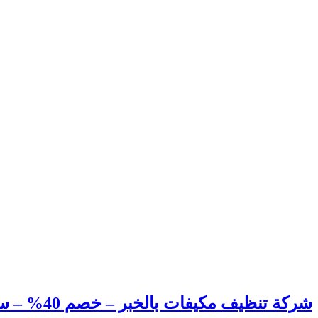
شركة تنظيف مكيفات بالخبر – خصم 40% – سبليت – شباك – دولابي – دكت