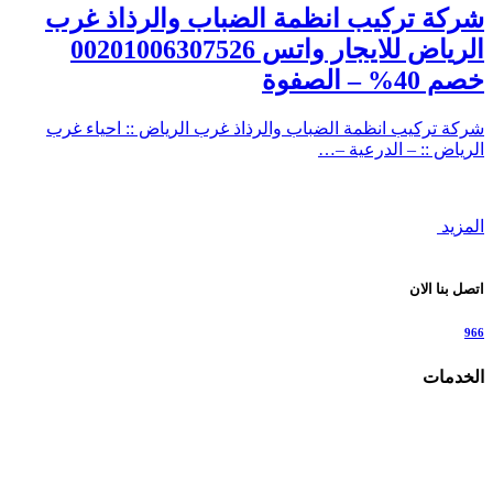
شركة تركيب انظمة الضباب والرذاذ غرب
الرياض للايجار واتس 00201006307526
خصم 40% – الصفوة
شركة تركيب انظمة الضباب والرذاذ غرب الرياض :: احياء غرب
الرياض :: – الدرعية –…
المزيد
اتصل بنا الان
966
الخدمات