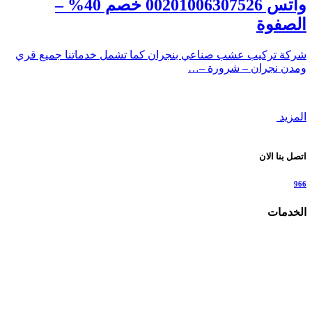
واتس 00201006307526 خصم 40% –
الصفوة
شركة تركيب عشب صناعي بنجران كما تشمل خدماتنا جميع قري
ومدن نجران – شرورة –…
المزيد
اتصل بنا الان
966
الخدمات