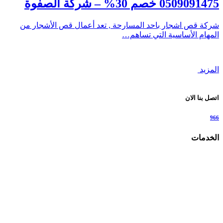
0509091475 خصم 30% – شركة الصفوة
شركة قص اشجار باحد المسارحة , تعد أعمال قص الأشجار من
المهام الأساسية التي تساهم…
المزيد
اتصل بنا الان
966
الخدمات