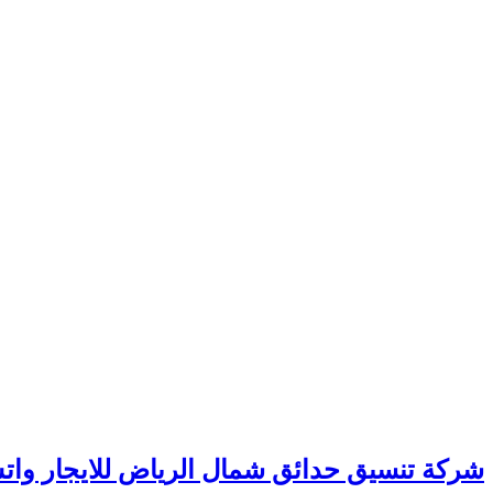
شركة تنسيق حدائق شمال الرياض للايجار واتس 00201006307526 خصم 40% – ال