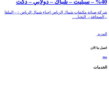
40% – سبليت – شباك – دولابي – دكت
شركة صيانة مكيفات شمال الرياض احياء شمال الرياض :: – الملقا
– الصحافة – النخيل…
المزيد
اتصل بنا الان
966
الخدمات