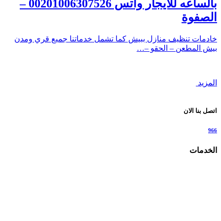
بالساعه للايجار واتس 00201006307526 –
الصفوة
خادمات تنظيف منازل ببيش كما تشمل خدماتنا جميع قري ومدن
بيش المطعن – الحقو –…
المزيد
اتصل بنا الان
966
الخدمات