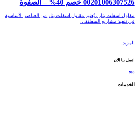
00201006307526 خصم 40% – الصفوة
مقاول اسفلت بثار , يُعتبر مقاول اسفلت بثار من العناصر الأساسية
في تنفيذ مشاريع السفلتة…
المزيد
اتصل بنا الان
966
الخدمات