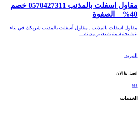
مقاول اسفلت بالمذنب 0570427311 خصم
40% – الصفوة
مقاول اسفلت بالمذنب , مقاول أسفلت بالمذنب شريكك في بناء
بنية تحتية متينة تعتبر مدينة…
المزيد
اتصل بنا الان
966
الخدمات