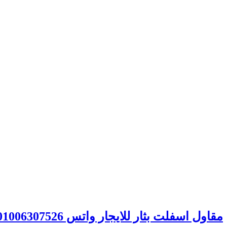
مقاول اسفلت بثار للايجار واتس 00201006307526 خصم 40% – الصفوة