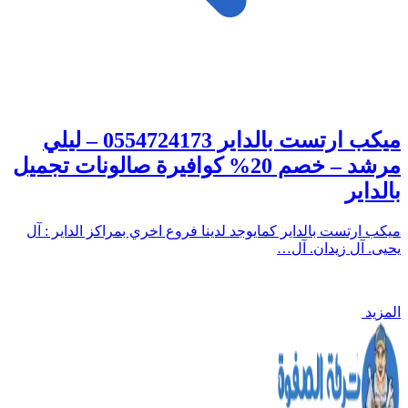
ميكب ارتست بالداير 0554724173 – ليلي
مرشد – خصم 20% كوافيرة صالونات تجميل
بالداير
ميكب ارتست بالداير كمايوجد لدينا فروع اخري بمراكز الداير : آل
يحيى. آل زيدان. آل…
المزيد