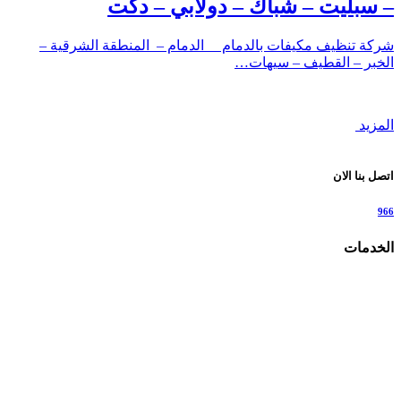
– سبليت – شباك – دولابي – دكت
شركة تنظيف مكيفات بالدمام الدمام – المنطقة الشرقية –
الخبر – القطيف – سيهات…
المزيد
اتصل بنا الان
966
الخدمات