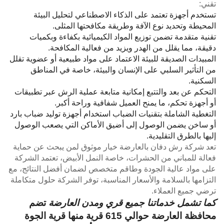
تقني:
تستخدم أجهزة تعتمد على الذكاء الاصطناعي لتحليل البيئة
المحيطة وتحديد نوع الآفة وطريقة مكافحتها المثلى.
تقنية متقدمة تضمن توزيع المواد الكيميائية بكفاءة وبكميات
دقيقة، مما يقلل من الهدر ويزيد من فعالية المكافحة.
المبيدات الصديقة للبيئة الاعتماد على مواد طبيعية أو عضوية تقلل
من التأثير السلبي على الإنسان والبيئة، خاصة في المناطق
السكنية.
التحكم عن بعد والتتبع إمكانية متابعة عملية الرش عبر تطبيقات
أو أجهزة تحكم، ما يمنح العميل شفافية وراحة أكبر.
التغطية الشاملة بتقنيات الضباب استخدام أجهزة توليد ضباب بارد
أو ساخن يضمن الوصول إلى أضيق الأماكن التي يصعب الوصول
إليها بالطرق التقليدية.
تعد شركة رش دفان بالعارضة خيار موثوق لمن يبحث عن حماية
فعالة للمباني من الحشرات، خاصة النمل الأبيض، تعتمد الشركة
على مواد عالية الجودة وطاقم متخصص لضمان أفضل النتائج، مع
التزامها بالسلامة والأسعار المناسبة، توفر الشركة حلول متكاملة
ترضي جميع العملاء.
كما تشمل خدماتنا جميع قري ومدن العارضة
تضم
محافظة العارضة حوالي 615 قرية منها قرية الجوة