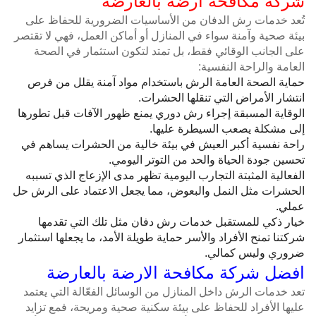
شركة مكافحة ارضة بالعارضة
تُعد خدمات رش الدفان من الأساسيات الضرورية للحفاظ على
بيئة صحية وآمنة سواء في المنازل أو أماكن العمل، فهي لا تقتصر
على الجانب الوقائي فقط، بل تمتد لتكون استثمار في الصحة
العامة والراحة النفسية:
حماية الصحة العامة الرش باستخدام مواد آمنة يقلل من فرص
انتشار الأمراض التي تنقلها الحشرات.
الوقاية المسبقة إجراء رش دوري يمنع ظهور الآفات قبل تطورها
إلى مشكلة يصعب السيطرة عليها.
راحة نفسية أكبر العيش في بيئة خالية من الحشرات يساهم في
تحسين جودة الحياة والحد من التوتر اليومي.
الفعالية المثبتة التجارب اليومية تظهر مدى الإزعاج الذي تسببه
الحشرات مثل النمل والبعوض، مما يجعل الاعتماد على الرش حل
عملي.
خيار ذكي للمستقبل خدمات رش دفان مثل تلك التي تقدمها
شركتنا تمنح الأفراد والأسر حماية طويلة الأمد، ما يجعلها استثمار
ضروري وليس كمالي.
افضل شركة مكافحة الارضة بالعارضة
تعد خدمات الرش داخل المنازل من الوسائل الفعّالة التي يعتمد
عليها الأفراد للحفاظ على بيئة سكنية صحية ومريحة، فمع تزايد