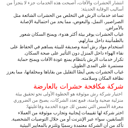
انتشار الحشرات والآفات، أصبحت هذه الخدمات جزء لا يتجزأ من
أساليب الوقاية الحديثة:
تساعد خدمات الرش في التخلص من الحشرات الشائعة مثل
الصراصير، النمل، والبعوض، مما يحد من احتمالية الإصابة
بالأمراض.
غياب الحشرات يوفر بيئة أكثر هدوء، ويمنح السكان شعور
بالطمأنينة داخل منازلهم.
استخدام مواد رش آمنة وصديقة للبيئة يساهم في الحفاظ على
نقاء الهواء داخل المنزل دون التأثير على صحة السكان.
تكرار خدمات الرش بانتظام يمنع عودة الآفات ويمنح حماية
مستمرة على المدى الطويل.
غياب الحشرات يعني أيضًا التقليل من بقاياها ومخلفاتها، مما يعزز
نظافة المكان وسلامته.
شركة مكافحة حشرات بالعارضة
اختيار شركة رش موثوقة هو الخطوة الأولى نحو تحقيق بيئة
منزلية صحية وآمنة، فمع تعدد الشركات، يصبح من الضروري
معرفة الأسس التي تضمن لك جودة الخدمة وفاعليتها:
اختر شركة لها تقييمات إيجابية وتجارب موثوقة من العملاء
السابقين، سواء عبر الإنترنت أو من خلال التوصيات الشخصية.
تأكد من أن الشركة معتمدة رسميًا وتلتزم بالمعايير البيئية