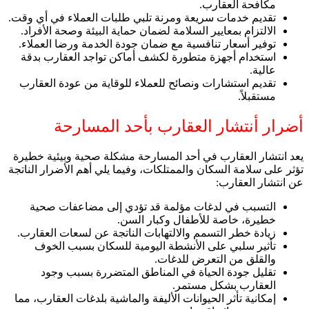
مكافحة العقارب.
تقديم خدمات سريعة ومرنة تلبي طلبات العملاء في أي وقت.
الالتزام بمعايير السلامة لضمان حماية البيئة وصحة الأفراد.
توفير أسعار تنافسية مع ضمان جودة الخدمة ورضا العملاء.
استخدام أجهزة متطورة لكشف أماكن تواجد العقارب بدقة
عالية.
تقديم استشارات ونصائح للعملاء للوقاية من عودة العقارب
مستقبلاً.
أضرار أنتشار العقارب بأحد المسارحة
يعد انتشار العقارب في أحد المسارحة مشكلة صحية وبيئية خطيرة
تؤثر على سلامة السكان والممتلكات، وفيما يلي أهم الأضرار الناتجة
عن انتشار العقارب:
التسبب في لدغات مؤلمة قد تؤدي إلى مضاعفات صحية
خطيرة، خاصة للأطفال وكبار السن.
زيادة خطر التسمم والالتهابات الناتجة عن لسعات العقارب.
تأثير سلبي على الأنشطة اليومية للسكان بسبب الخوف
والقلق من التعرض للدغات.
تقليل جودة الحياة في المناطق المتضررة بسبب وجود
العقارب بشكل مستمر.
إمكانية تأثر الحيوانات الأليفة والماشية بلدغات العقارب، مما