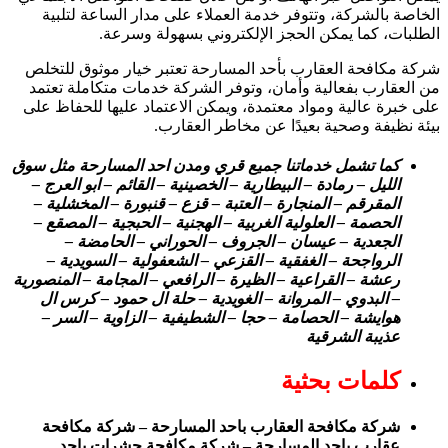
الخاصة بالشركة، وتتوفر خدمة العملاء على مدار الساعة لتلبية
الطلبات، كما يمكن الحجز الإلكتروني بسهولة وسرعة.
شركة مكافحة العقارب بأحد المسارحة تعتبر خيار موثوق للتخلص
من العقارب بفعالية وأمان، وتوفر الشركة خدمات متكاملة تعتمد
على خبرة عالية ومواد معتمدة، ويمكن الاعتماد عليها للحفاظ على
بيئة نظيفة وصحية بعيدًا عن مخاطر العقارب.
كما تشمل خدماتنا جميع قري ومدن احد المسارحة مثل سوق
الليل – رمادة – البيطارية – الخصينية – القائم – ابو العرج –
المقرقم – المنجارة – العتبة – قزع – قنبورة – المخشلية –
الحصمة – العلولية الغربية – الهجنية – الحبجية – المصقع –
الجعدية – عيسان – الجروف – الحوراني – الحامضة –
الرواجحة – الغفقية – القزعي – الشعفولية – السويدية –
رعشة – القراعية – الظيرة – الرافعي – المجامة – المنصورية
– البدوي – المروانة – الغويدية – حلة ال حمود – كرس ال
هوايشة – الحصامة – حجا – الشطيفية – الزاوية – السر –
عذيبة الشرقية
كلمات بحثية
شركة مكافحة العقارب باحد المسارحة – شركة مكافحة
عقارب باحد المسارحة – شركة مكافحة حشرات باحد