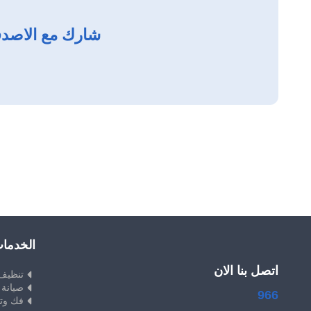
شارك مع الاصدق
الخدما
اتصل بنا الان
تنظيف
صيانة 
966
فك وت