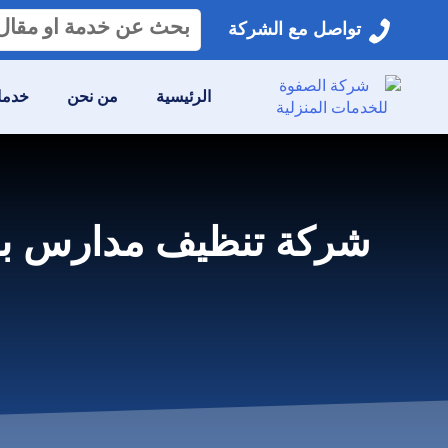
البحث
تواصل مع الشركة
عن:
الرئيسية
من نحن
خدمات
شركة تنظيف مدارس بالعارضة 0559641775 خصم 40