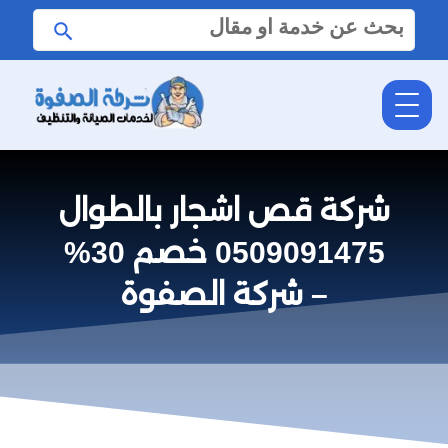
البحث
ابحث
عن:
شركة قص اشجار بالطوال
0509091475 خصم 30%
– شركة الصفوة