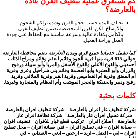
كم تستغرق عملية تنظيف الفرن عادةً
بالعارضة؟
تختلف المدة حسب حجم الفرن وشدة تراكم الشحوم
والأوساخ، لكن الفرق المتخصصة تضمن تنظيف الفرن
بالكامل بكفاءة عالية وسرعة مناسبة مع الحفاظ على جودة
العمل وراحة العميل.
كما تشمل خدماتنا جميع قري ومدن العارضة
تضم محافظة العارضة
حوالي 615 قرية منها قرية الجوة وقائم العقم وقائم ومراح الذئاب
أحمديني والقوع الأعلى والقوع الأسفل والمريا وأبو سبيلة ورفيح
والرزان وأبو العشرة وأبو العصمة وقائم بني شراحيل وعرق وقرية
أم المعنق وقرية أم القعاميص وقرية القبر وقرية الملاقي وقرية
رفيح ودبير والحنبكة والحجر الموشت وأم العظام والمنجارة وغيرها.
كلمات بحثية
شركة تنظيف غاز افران بالعارضة – شركة تنظيف افران بالعارضة
– شركة غسيل افران غاز بالعارضة – شركة نظافة افران غاز
بالعارضة – اصلاح افران – تركيب قطع غيار للافران – تنظيف افران
– صيانة افران – فني تصليح افران – فني صيانة افران – محل تصليح
افران – ابي – افضل – اريد – ارخص – ابغي – العيدابي – في