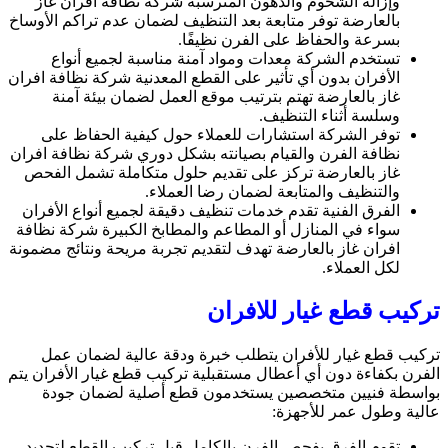
وإزالة الشحوم والدهون المترسبة شركة نظافة افران غاز
بالعارضة توفر متابعة بعد التنظيف لضمان عدم تراكم الأوساخ
بسرعة والحفاظ على الفرن نظيفًا.
تستخدم الشركة معدات ومواد آمنة مناسبة لجميع أنواع
الأفران بدون أي تأثير على القطع المعدنية شركة نظافة افران
غاز بالعارضة تهتم بترتيب موقع العمل لضمان بيئة آمنة
وسلسة أثناء التنظيف.
توفر الشركة استشارات للعملاء حول كيفية الحفاظ على
نظافة الفرن والقيام بصيانته بشكل دوري شركة نظافة افران
غاز بالعارضة تركز على تقديم حلول متكاملة تشمل الفحص
والتنظيف والمتابعة لضمان رضا العملاء.
الفرق الفنية تقدم خدمات تنظيف دقيقة لجميع أنواع الأفران
سواء في المنازل أو المطاعم والمطابخ الكبيرة شركة نظافة
افران غاز بالعارضة تهدف لتقديم تجربة مريحة ونتائج مضمونة
لكل العملاء.
تركيب قطع غيار للافران
تركيب قطع غيار للأفران يتطلب خبرة ودقة عالية لضمان عمل
الفرن بكفاءة دون أي أعطال مستقبلية تركيب قطع غيار الأفران يتم
بواسطة فنيين متخصصين يستخدمون قطع أصلية لضمان جودة
عالية وطول عمر للأجهزة:
تقوم الفرق بفحص الفرن بالكامل قبل تركيب القطع لتحديد