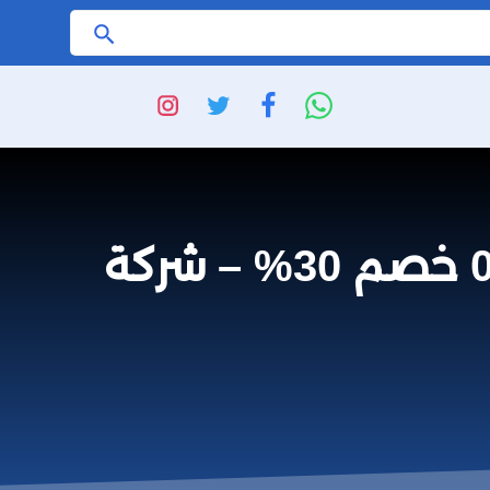
ابحث
شركة تركيب ديكور فوم بأبو عريش 0508845868 خصم 30% – شركة