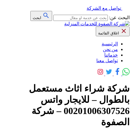
تواصل مع الشركة
البحث عن:
ابحث
اغلاق القائمة
الرئيسية
من نحن
خدماتنا
تواصل معنا
شركة شراء اثاث مستعمل
بالطوال – للايجار واتس
00201006307526 – شركة
الصفوة