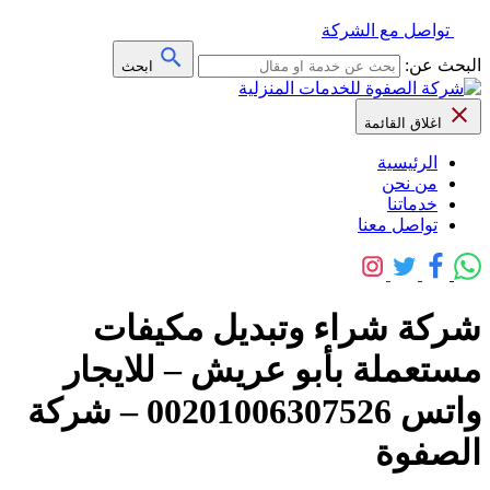
تواصل مع الشركة
البحث عن:
ابحث
اغلاق القائمة
الرئيسية
من نحن
خدماتنا
تواصل معنا
شركة شراء وتبديل مكيفات
مستعملة بأبو عريش – للايجار
واتس 00201006307526 – شركة
الصفوة