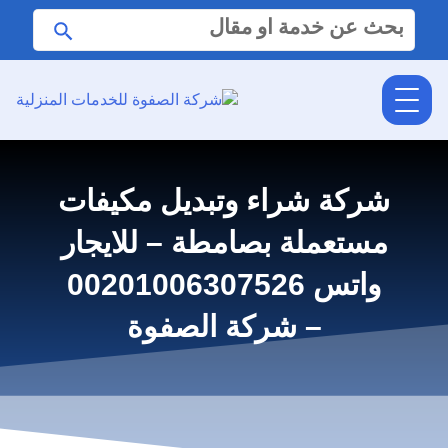
البحث
ابحث
عن:
شركة شراء وتبديل مكيفات
مستعملة بصامطة – للايجار
واتس 00201006307526
– شركة الصفوة