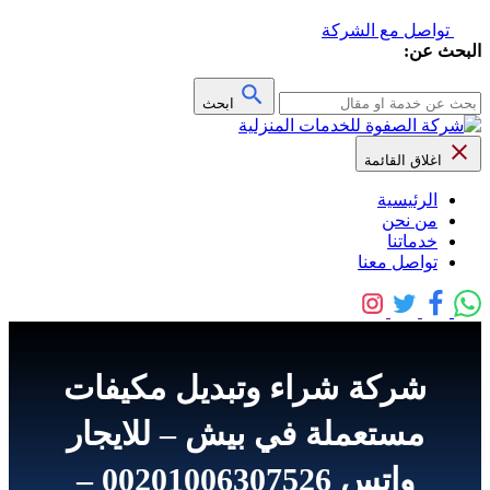
تواصل مع الشركة
البحث عن:
ابحث
اغلاق القائمة
الرئيسية
من نحن
خدماتنا
تواصل معنا
شركة شراء وتبديل مكيفات
مستعملة في بيش – للايجار
واتس 00201006307526 –