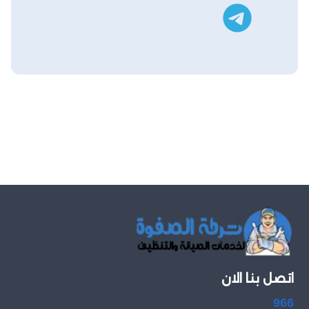
تليجرام
اتصل بنا الان
966