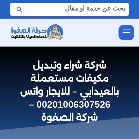
البحث
ابحث
عن:
شركة شراء وتبديل
مكيفات مستعملة
بالعيدابي – للايجار واتس
00201006307526 –
شركة الصفوة