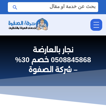
البحث
ابحث
عن:
نجار بالعارضة
0508845868 خصم 30%
– شركة الصفوة