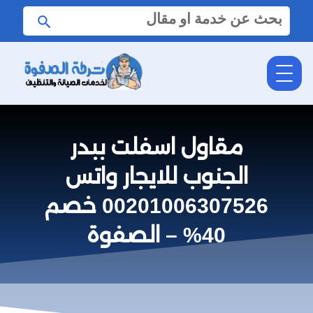
البحث
ابحث
عن:
مقاول اسفلت ببدر
الجنوب للايجار واتس
00201006307526 خصم
40% – الصفوة