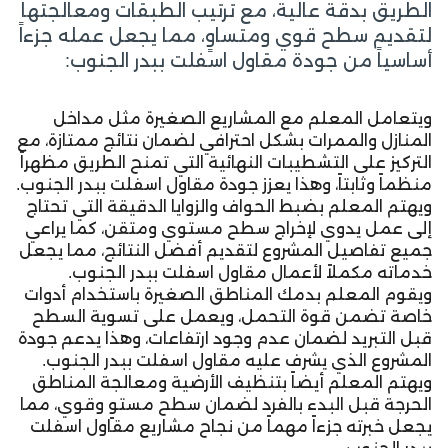
الطريق بدقة عالية، مع ترتيب الطبقات ومعالجتها
لتقديم سطح قوي ومتساوٍ، مما يجعل عمله جزءاً
أساسياً من جودة مقاول اسفلت ببدر الجنوب:
ويتعامل المعلم مع المشاريع الصغيرة مثل مداخل
المنازل والممرات بشكل احترافي لضمان نتائج ممتازة، مع
التركيز على التشطيبات النهائية التي تمنح الطريق مظهراً
منظماً وثابتاً، وهذا يعزز جودة مقاول اسفلت ببدر الجنوب.
ويهتم المعلم بضبط الحواف والزوايا الدقيقة التي تحتاج
إلى عمل يدوي لإخراج سطح مستوي ومتقن، كما يراعي
جميع تفاصيل المشروع لتقديم أفضل النتائج، مما يجعل
خدماته مكملاً لأعمال مقاول اسفلت ببدر الجنوب.
ويقوم المعلم بدمك المناطق الصغيرة باستخدام أدوات
خاصة تضمن قوة التحمل، ويعمل على تسوية السطح
قبل التبريد لضمان عدم وجود ارتفاعات، وهذا يدعم جودة
المشروع الذي يشرف عليه مقاول اسفلت ببدر الجنوب.
ويهتم المعلم أيضاً بتنظيف الأرضية ومعالجة المناطق
الحرجة قبل البدء بالفرد لضمان سطح مستوٍ وقوي، مما
يجعل خبرته جزءاً مهماً من نجاح مشاريع مقاول اسفلت