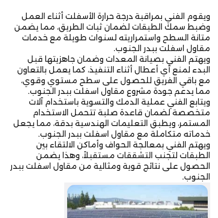
ويقوم الفني بمراقبة درجة حرارة الأسفلت أثناء العمل
وضبط سمك الطبقات لضمان ثبات الطريق، مما يضمن
متانة السطح واستمراريته لسنوات طويلة مع خدمات
مقاول اسفلت ببدر الجنوب.
ويهتم الفني بصيانة المعدات وضمان جاهزيتها قبل
البدء لمنع أي أعطال أثناء التنفيذ، كما يعمل بالتعاون
مع باقي الفريق للحصول على سطح مستوي وقوي،
مما يدعم جودة مشروع مقاول اسفلت ببدر الجنوب.
ويتابع الفني عملية الدمك والتسوية باستخدام آلات
متخصصة لضمان قاعدة صلبة تتحمل الاستخدام
المستمر، ويطبق التعليمات الهندسية بدقة، مما يجعل
خدماته متكاملة مع مقاول اسفلت ببدر الجنوب.
ويهتم الفني بمعالجة الحواف وأماكن الالتقاء بين
الطبقات لتجنب التشققات مستقبلاً، وهذا يضمن
الحصول على نتائج قوية ومثالية من مقاول اسفلت ببدر
الجنوب.