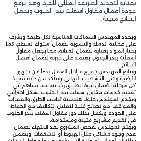
بعناية لتحديد الطريقة المثلى للفرد، وهذا يرفع
جودة أعمال مقاول اسفلت ببدر الجنوب ويجعل
النتائج متينة:
ويحدد المهندس السماكات المناسبة لكل طبقة ويشرف
على عملية الدمك والتسوية لضمان استواء السطح، كما
يختار المواد بعناية لضمان المتانة، مما يجعل مقاول
اسفلت ببدر الجنوب يعتمد على خبرته لضمان أفضل
النتائج.
ويتابع المهندس جميع مراحل العمل بدءاً من تجهيز
الأرضية وحتى التشطيب النهائي، ويتأكد من دقة تنفيذ
كل مرحلة لضمان قوة الطريق وثباته، مما يساهم في
تقديم خدمات مقاول اسفلت ببدر الجنوب بشكل احترافي.
ويقدم المهندس حلولاً هندسية تناسب الطرق والممرات
والمواقف، مع نصائح فنية لتقليل التكاليف مع الحفاظ
على الجودة، ويكمل بذلك دور مقاول اسفلت ببدر الجنوب
في تقديم مشاريع متينة ومستدامة.
ويهتم المهندس بفحص المشروع بعد الانتهاء لضمان
عدم وجود مشاكل مثل الهبوط أو التشققات، ويضمن
بذلك أن أعمال السفلتة التي يشرف عليها مقاول اسفلت