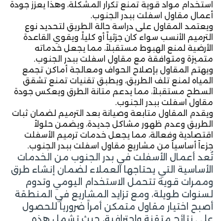
استخدام مواد قوية تمنع تكرار المشكلة، وهذا يعزز جودة
أعمال مقاول اسفلت ببدر الجنوب.
ويعتمد المقاول على دراسة حالة الطريق لتحديد نوع
الترميم الأنسب سواء كان جزئياً أو كلياً، ويقوي القاعدة
الأرضية لمنع الهبوط مستقبلاً، مما يجعل خدماته
متميزة ومتوافقة مع مقاول اسفلت ببدر الجنوب.
ويهتم المقاول بإصلاح الحواف ومعالجة أماكن تجمع
المياه لمنع تلف الطريق، ويطبق تقنيات تمنع تشقق
السطح مستقبلاً، مما يدعم متانة الطرق ويعكس جودة
مقاول اسفلت ببدر الجنوب.
ويقدم المقاول متابعة وصيانة بعد الترميم لضمان ثبات
الطريق وعدم ظهور مشاكل جديدة، ويضمن حلولاً
اقتصادية وفعالة، مما يجعل خدمات ترميم الأسفلت
جزءاً أساسياً من مشاريع مقاول اسفلت ببدر الجنوب.
تُعد أعمال الأسفلت في بدر الجنوب من الخدمات
الأساسية التي يحتاجها العملاء لضمان إنشاء طرق
وممرات قوية تتحمل الاستخدام اليومي وتدوم
لسنوات طويلة، ومع تزايد المشاريع في المنطقة
أصبح اختيار مقاول متمكن أمراً ضرورياً للحصول
على نتائج متقنة واحترافية، حيث تشمل هذه