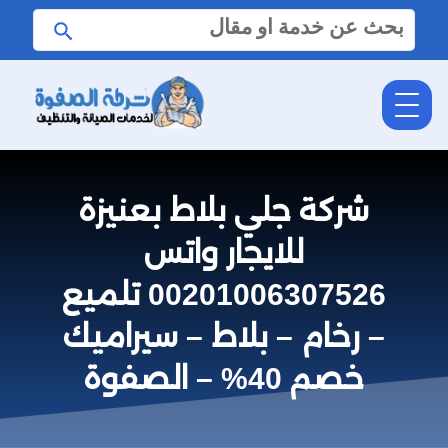
البحث
ابحث
عن:
شركة جلي بلاط بعنيزة
للايجار واتس
00201006307526 تلميع
– رخام – بلاط – سيراميك
خصم 40% – الصفوة