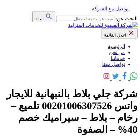
تواصل مع الشركة
البحث عن:
ابحث
اغلاق القائمة
الرئيسية
من نحن
خدماتنا
تواصل معنا
شركة جلي بلاط بالنبهانية للايجار
واتس 00201006307526 تلميع –
رخام – بلاط – سيراميك خصم
40% – الصفوة