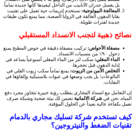
بل يغسل جدران الأنابيب من الداخل ليعيدها كأنها جديدة تماماً.
المعالجة البيولوجية:
نستخدم إنزيمات حية تعمل على تفتيت
بقايا الدهون العالقة في الزوايا الصعبة، مما يمنع تكون طبقات
جديدة لفترات طويلة.
نصائح ذهبية لتجنب الانسداد المستقبلي
مصفاة الأحواض:
تركيب مصفاة دقيقة في حوض المطبخ يمنع
دخول ٩٠٪ من مسببات الانسداد.
الماء المغلي:
سكب لتر من الماء المغلي أسبوعياً يساعد في
إذابة الدهون قبل تحجرها.
التخلص الآمن من الزيوت:
يمنع تماماً سكب زيوت القلي في
البالوعات؛ بل يجب وضعها في عبوات بلاستيكية وإلقاؤها في
النفايات.
إن التعامل مع انسداد المجاري يتطلب رؤية خبيرة تتجاوز مجرد دفع
المياه. نحن في
شركة الالمانية
نضمن لك بيئة صحية وشبكة صرف
تعمل بكفاءة عالية بعيداً عن الحلول المؤقتة.
كيف تستخدم شركة تسليك مجاري بالدمام
تقنيات الضغط والنيتروجين؟