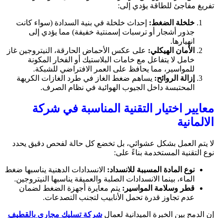
تفريغ مفاجئ للطاقة يؤدي إلى:
خلخلة الضغط:
إحداث خلخلة في بنية السدادة (سواء كانت
جذور أشجار أو ترسبات إسمنتية خفيفة) مما يؤدي إلى
انهيارها.
الأمان الهيكلي:
على عكس الأحماض الحارقة، النيتروجين غاز
خامل لا يتفاعل مع خامات البلاستيك أو الفخار المكونة
للمواسير، مما يحافظ على العمر الافتراضي للشبكة.
إزالة الروائح:
يساهم ضغط الغاز في طرد الغازات الكريهة
المحتبسة داخل الجيوب الهوائية في نظام الصرف.
معايير اختيار التقنية المناسبة في شركة
الالمانية
لا يتم العمل بشكل عشوائي، بل تخضع كل حالة لفحص دقيق يحدد
نوع التقنية المستخدمة بناءً على:
نوع المادة المسببة للانسداد:
الانسدادات الدهنية يناسبها ضغط
الماء، بينما الانسدادات الصلبة والعميقة يناسبها النيتروجين.
قطر وسلامة المواسير:
يتم معايرة أجهزة الضغط لضمان
عدم تجاوز قدرة تحمل الأنابيب لتجنب التصدعات.
إن الدمج بين الخبرة الميدانية لعمال
شركة تسليك مجاري بالقطيف