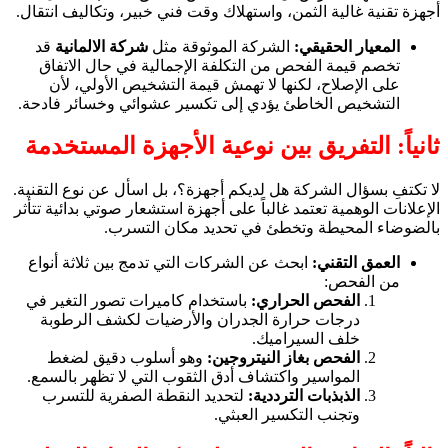
أجهزة تقنية غالية الثمن، واستهلاك وقت فني خبير، وتكاليف انتقال.
المعيار الحقيقي:
الشركة الموثوقة مثل
شركة الالمانية
قد
تخصم قيمة الفحص من التكلفة الإجمالية في حال الاتفاق
على الإصلاح، لكنها لا تهمش قيمة التشخيص الأولي، لأن
التشخيص الخاطئ يؤدي إلى تكسير عشوائي وخسائر فادحة.
ثانياً: التفريق بين نوعية الأجهزة المستخدمة
لا تكتفِ بسؤال الشركة هل لديكم أجهزة؟، بل اسأل عن نوع التقنية.
الإعلانات الوهمية تعتمد غالباً على أجهزة استشعار صوتي بدائية تتأثر
بالضوضاء المحيطة وتخطئ في تحديد مكان التسرب.
العمق التقني:
ابحث عن الشركات التي تدمج بين ثلاثة أنواع
من الفحص:
الفحص الحراري:
باستخدام كاميرات تصور التغير في
درجات حرارة الجدران والأرضيات لكشف الرطوبة
خلف السيراميك.
الفحص بغاز النيتروجين:
وهو أسلوب دقيق لضغط
المواسير واكتشاف أدق الثقوب التي لا تظهر بالسمع.
الذبذبات الترددية:
لتحديد النقطة الصفرية للتسرب
وتجنب التكسير العبثي.