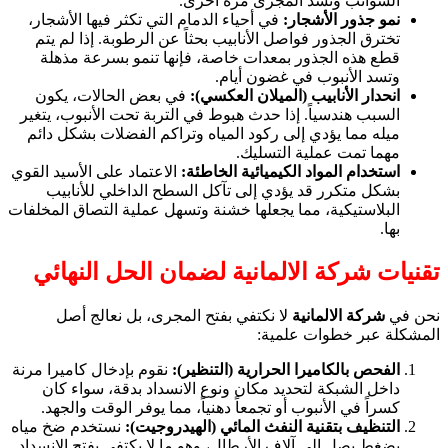
الشوائب وتسد المجرى مرة أخرى.
نمو جذور الأشجار:
في أحياء الدمام التي تكثر فيها الأشجار،
تخترق الجذور فواصل الأنابيب بحثاً عن الرطوبة. إذا لم يتم
قطع هذه الجذور بمعدات خاصة، فإنها تنمو بسرعة مذهلة
وتسد الأنبوب في غضون أيام.
انحدار الأنابيب (الميلان العكسي):
في بعض الحالات، يكون
السبب هندسياً. إذا حدث هبوط في التربة تحت الأنبوب، يتغير
ميله مما يؤدي إلى ركود المياه وتراكم الفضلات بشكل دائم
مهما تمت عملية التسليك.
استخدام المواد الكيميائية الخاطئة:
الاعتماد على الأسيد القوي
بشكل متكرر قد يؤدي إلى تآكل السطح الداخلي للأنابيب
البلاستيكية، مما يجعلها خشنة وتسهل عملية التصاق المخلفات
بها.
تقنيات شركة الالمانية لضمان الحل النهائي
نحن في
شركة الالمانية
لا نكتفي بفتح المجرى، بل نعالج أصل
المشكلة عبر خطوات علمية:
الفحص بالكاميرا الحرارية (التنظير):
نقوم بإدخال كاميرا مرنة
داخل الشبكة لتحديد مكان ونوع الانسداد بدقة، سواء كان
كسراً في الأنبوب أو تجمعاً دهنياً، مما يوفر الوقت والجهد.
التنظيف بتقنية النفث المائي (الهيدروجيت):
نستخدم ضخ مياه
بضغط يصل إلى آلاف الأرطال، وهو ما لا يكتفي بفتح الانسداد