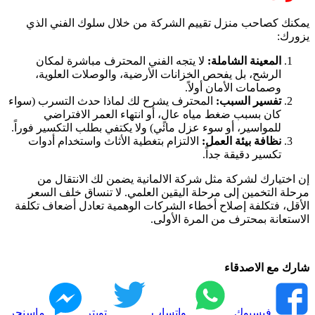
يمكنك كصاحب منزل تقييم الشركة من خلال سلوك الفني الذي
يزورك:
المعينة الشاملة:
لا يتجه الفني المحترف مباشرة لمكان
الرشح، بل يفحص الخزانات الأرضية، والوصلات العلوية،
وصمامات الأمان أولاً.
تفسير السبب:
المحترف يشرح لك لماذا حدث التسرب (سواء
كان بسبب ضغط مياه عالٍ، أو انتهاء العمر الافتراضي
للمواسير، أو سوء عزل مائي) ولا يكتفي بطلب التكسير فوراً.
نظافة بيئة العمل:
الالتزام بتغطية الأثاث واستخدام أدوات
تكسير دقيقة جداً.
إن اختيارك لشركة مثل شركة الالمانية يضمن لك الانتقال من
مرحلة التخمين إلى مرحلة اليقين العلمي. لا تنساق خلف السعر
الأقل، فتكلفة إصلاح أخطاء الشركات الوهمية تعادل أضعاف تكلفة
الاستعانة بمحترف من المرة الأولى.
شارك مع الاصدقاء
فيسبوك
واتساب
تويتر
ماسنجر