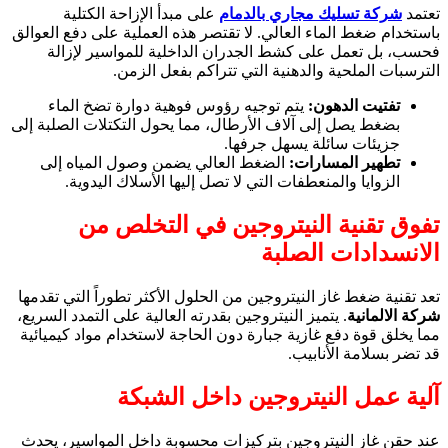
تعتمد
شركة تسليك مجاري بالدمام
على مبدأ الإزاحة الكتلية
باستخدام ضغط الماء العالي. لا تقتصر هذه العملية على دفع العوالق
فحسب، بل تعمل على كشط الجدران الداخلية للمواسير لإزالة
الترسبات الملحية والدهنية التي تتراكم بفعل الزمن.
تفتيت الدهون:
يتم توجيه رؤوس فوهية دوارة تضخ الماء
بضغط يصل إلى آلاف الأرطال، مما يحول التكتلات الصلبة إلى
جزيئات سائلة يسهل جرفها.
تطهير المسارات:
الضغط العالي يضمن وصول المياه إلى
الزوايا والمنعطفات التي لا تصل إليها الأسلاك اليدوية.
تفوق تقنية النيتروجين في التخلص من
الانسدادات الصلبة
تعد تقنية ضغط غاز النيتروجين من الحلول الأكثر تطوراً التي تقدمها
شركة الالمانية
. يتميز النيتروجين بقدرته العالية على التمدد السريع،
مما يخلق قوة دفع غازية جبارة دون الحاجة لاستخدام مواد كيميائية
قد تضر بسلامة الأنابيب.
آلية عمل النيتروجين داخل الشبكة
عند حقن غاز النيتروجين بتركيزات محسوبة داخل المواسير، يحدث