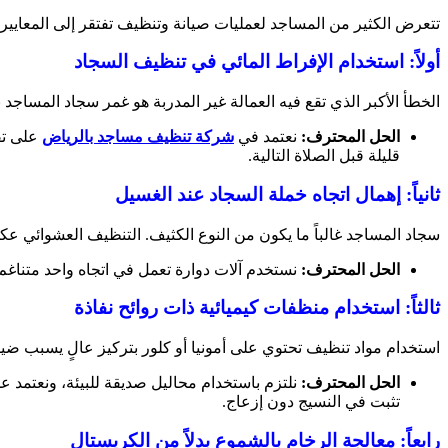
تتعرض الكثير من المساجد لعمليات صيانة وتنظيف تفتقر إلى المعايير ا
أولاً: استخدام الإفراط المائي في تنظيف السجاد
الخطأ الأكبر الذي تقع فيه العمالة غير المدربة هو غمر سجاد المساجد 
الحل المحترف:
نعتمد في
شركة تنظيف مساجد بالرياض
على تق
قليلة قبل الصلاة التالية.
ثانياً: إهمال اتجاه خملة السجاد عند الغسيل
سجاد المساجد غالباً ما يكون من النوع الكثيف. التنظيف العشوائي عك
الحل المحترف:
نستخدم آلات دوارة تعمل في اتجاه واحد متناغ
ثالثاً: استخدام منظفات كيميائية ذات روائح نفاذة
استخدام مواد تنظيف تحتوي على أمونيا أو كلور بتركيز عالٍ يسبب ضي
الحل المحترف:
نلتزم باستخدام محاليل صديقة للبيئة، ونعتمد ع
تثبت في النسيج دون إزعاج.
رابعاً: معالجة الرخام بالشموع بدلاً من الكريستال