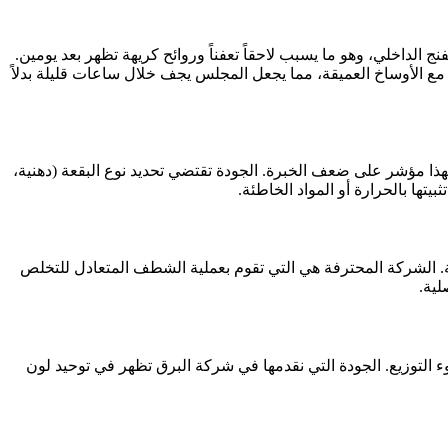
لداخلي، وهو ما يسبب لاحقاً تعفناً وروائح كريهة تظهر بعد يومين.
وة جهاز الشفط. في شركة البرق، نستخدم تقنية السحب العميق التي تضمن استخلاص ٩٥% من الرطوبة مع الأوساخ العميقة، مما يجعل المجلس يجف خلال ساعات قليلة بدلاً
 فهذا مؤشر على ضعف الخبرة. الجودة تقتضي تحديد نوع البقعة (دهنية،
تها بالحرارة أو المواد الخاطئة.
 الشركة المحترفة هي التي تقوم بعملية الشطف المتعادل للتخلص
لية.
 التوزيع. الجودة التي نقدمها في شركة البرق تظهر في توحيد لون