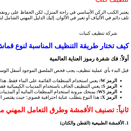
يعتبر الكنب الركن الأساسي في راحة المنزل، لكن الحفاظ على رونق
تلف دائم في الألياف أو تغير في الألوان. إليك الدليل المهني الشامل لتح
شركة تنظيف كنبات
كيف تختار طريقة التنظيف المناسبة لنوع قما
أولاً: فك شفرة رموز العناية العالمية
قبل البدء بأي عملية تنظيف، يجب فحص الملصق الموجود أسفل الوسائد 
الرمز W:
يعني استخدام المنظفات القائمة على الماء فقط. هذا
الرمز S:
يعني التنظيف الجاف باستخدام المذيبات الكيميائية فقط.
الرمز WS:
يمنحك مرونة استخدام المنظفات المائية أو المذيبات ال
الرمز X:
هذا النوع يتطلب عناية احترافية قصوى؛ حيث يقتصر ال
ثانياً: تصنيف الأقمشة وطرق التعامل المهني مع
1. الأقمشة الطبيعية (القطن والكتان)