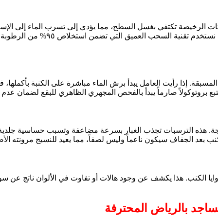
ات الرخيصة تكتفي بغسل السطح، مما يؤدي إلى تسرب الماء إلى الإسفنج ا
التقييم الصحيح يعتمد على مراقبة ق
 المسبقة. إذا رأيت العامل يبدأ برش الماء مباشرة على الكنبة بأكملها،
 بروتوكولاً صارماً يبدأ بالفحص المجهري الظاهري للبقع لضمان عدم تثبي
جة. هذه الترسبات تجذب الغبار بسرعة مضاعفة وتسبب حساسية جلدية.
ب بعد الجفاف سيكون ناعماً وليس لصقاً، مما يعيد للنسيج مرونته الأص
ايا الكنب. هذا يكشف عن وجود هالات أو تفاوت في الألوان ناتج عن سوء
ساجد بالرياض المحترفة