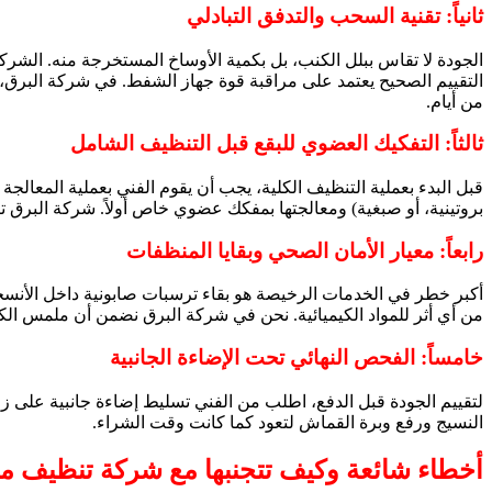
ثانياً: تقنية السحب والتدفق التبادلي
الجودة لا تقاس ببلل الكنب، بل بكمية الأوساخ المستخرجة منه. الشرك
من أيام.
ثالثاً: التفكيك العضوي للبقع قبل التنظيف الشامل
قبل البدء بعملية التنظيف الكلية، يجب أن يقوم الفني بعملية المعالجة
بروتينية، أو صبغية) ومعالجتها بمفكك عضوي خاص أولاً. شركة البرق تتبع
رابعاً: معيار الأمان الصحي وبقايا المنظفات
أكبر خطر في الخدمات الرخيصة هو بقاء ترسبات صابونية داخل الأنس
من أي أثر للمواد الكيميائية. نحن في شركة البرق نضمن أن ملمس الكن
خامساً: الفحص النهائي تحت الإضاءة الجانبية
لتقييم الجودة قبل الدفع، اطلب من الفني تسليط إضاءة جانبية على زو
النسيج ورفع وبرة القماش لتعود كما كانت وقت الشراء.
أخطاء شائعة وكيف تتجنبها مع شركة تنظيف م