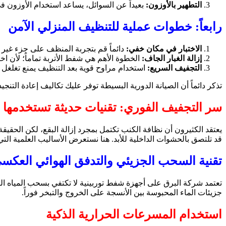
التطهير بالأوزون:
بعيداً عن السوائل، يساعد استخدام الأوزون في
رابعاً: خطوات عملية للتنظيف المنزلي الآمن
الاختبار في مكان خفي:
دائماً قم بتجربة المنظف على جزء غير 
إزالة الغبار الجاف:
الخطوة الأهم هي شفط الأتربة تماماً؛ لأن اخت
التجفيف السريع:
استخدام مراوح قوية بعد التنظيف يمنع تغلغل 
تذكر دائماً أن الصيانة الدورية البسيطة توفر عليك تكاليف إعادة التنج
سر التجفيف الفوري: تقنيات حديثة تستخدمها
يعتقد الكثيرون أن نظافة الكنب تكتمل بمجرد إزالة البقع، لكن الحقيقة
قد تلتصق بالحشوات الداخلية للأبد. هنا نستعرض الأساليب العلمية التي
تقنية السحب الجزيئي والتدفق الهوائي العكس
تعتمد شركة البرق على أجهزة شفط توربينية لا تكتفي بسحب المياه ا
جزيئات الماء المحبوسة بين الأنسجة على الخروج والتبخر فوراً.
استخدام المسرعات الحرارية الذكية