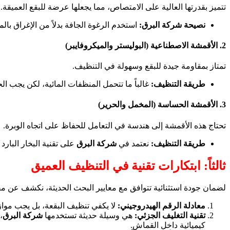
تتميز بقدرتها العالية على الامتصاص، مما يجعلها عرضة للبقع العميقة.
نصيحة شركة البرق:
استخدم الرغوة الجافة بدلاً من الإغراق بال
2. الأقمشة الاصطناعية (البوليستر والميكروفايبر)
تمتاز بمقاومة جيدة للبقع وسهولة في التنظيف.
طريقة التنظيف:
غالباً ما تتحمل المنظفات المائية، لكن يجب الح
3. الأقمشة الحساسة (المخمل والحرير)
تحتاج هذه الأقمشة إلى هندسة في التعامل للحفاظ على اتجاه الوبرة.
طريقة التنظيف:
نعتمد في
شركة البرق
على تقنية البخار البار
ثالثاً: ابتكارات تقنية في التنظيف العميق
لضمان جودة استثنائية تتوافق مع معايير البحث الحديثة، نكشف عن م
معادلة الرقم الهيدروجيني:
لا يكفي تنظيف البقعة، بل يجب موا
تقنية التغليف الجزئي:
هي وسيلة حديثة تستخدمها
شركة البرق
،
كيميائية داخل القماش.