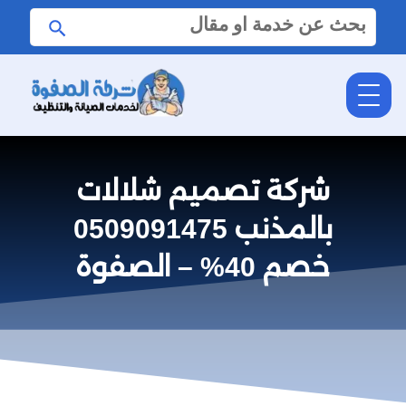
البحث
ابحث
عن:
شركة تصميم شلالات
بالمذنب 0509091475
خصم 40% – الصفوة