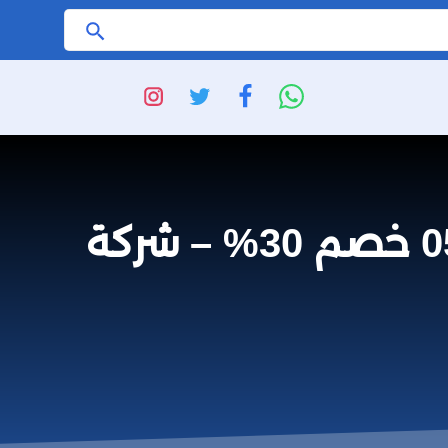
ابحث
شركة تنظيف مكيفات سبلت بهروب 0559641775 خصم 30% – شركة