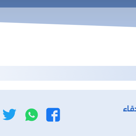
ب
قاء
واتساب
ت
فيسبوك