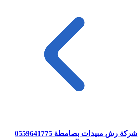
شركة رش مبيدات بصامطة 0559641775