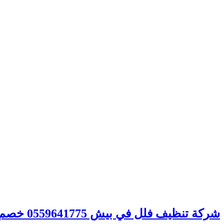
شركة تنظيف فلل في بيش 0559641775 خصم 30% – شركة الصفوة