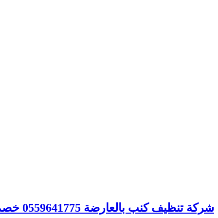
شركة تنظيف كنب بالعارضة 0559641775 خصم 40% – شركة الصفوة