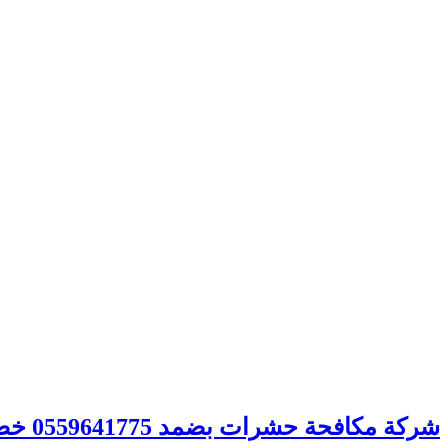
شركة مكافحة حشرات بضمد 0559641775 خصم 30% – شركة الصفوة