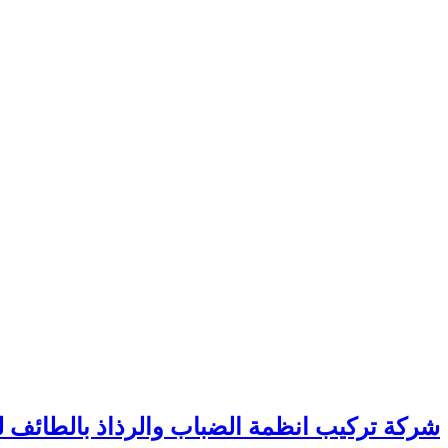
شركة تركيب انظمة الضباب والرذاذ بالطائف للايجار واتس 01006307526