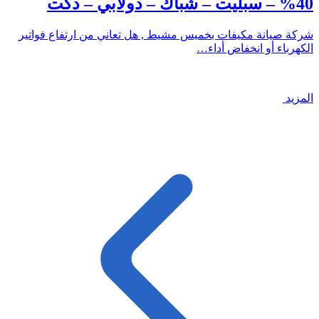
40% – سبليت – شباك – دولابي – دكت
شركة صيانة مكيفات بخميس مشيط , هل تعاني من ارتفاع فواتير
الكهرباء أو انخفاض أداء…
المزيد