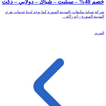
خصم 40% – سبليت – شباك – دولابي – دكت
شركة صيانة مكيفات بالمدينة المنورة كما يوجد لدينا خدمات بقري
المدينة المنورة – ابو راكة…
المزيد