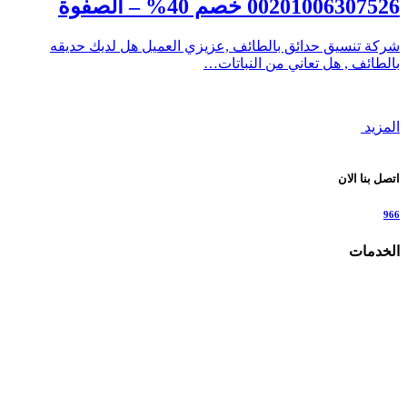
00201006307526 خصم 40% – الصفوة
شركة تنسيق حدائق بالطائف ,عزيزي العميل هل لديك حديقه
بالطائف , هل تعاني من النباتات…
المزيد
اتصل بنا الان
966
الخدمات