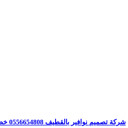
شركة تصميم نوافير بالقطيف 0556654808 خصم 20% – الصفوة