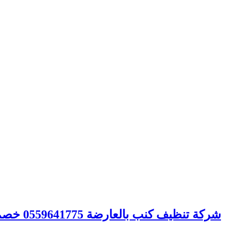
شركة تنظيف كنب بالعارضة 0559641775 خصم 40% – شركة الصفوة