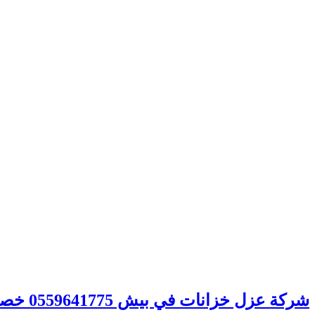
شركة عزل خزانات في بيش 0559641775 خصم 30% – شركة الصفوة