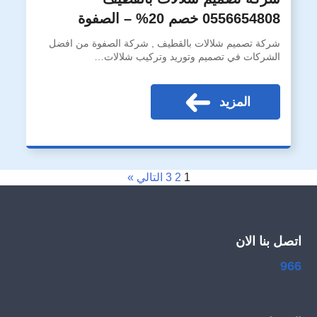
0556654808 خصم 20% – الصفوة
شركة تصميم شلالات بالقطيف , شركة الصفوة من افضل
الشركات في تصميم وتوريد وتركيب شلالات…
المزيد
1
2
3
التالي »
اتصل بنا الان
966