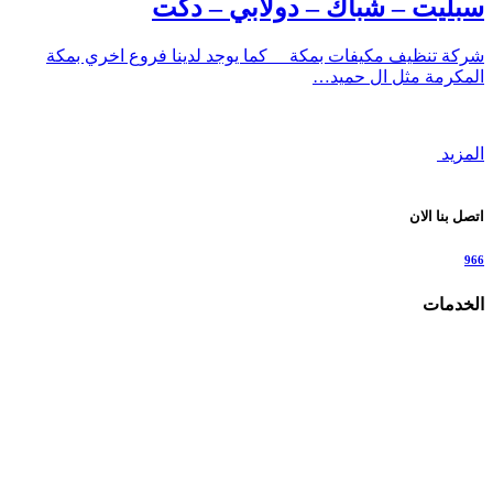
سبليت – شباك – دولابي – دكت
شركة تنظيف مكيفات بمكة كما يوجد لدينا فروع اخري بمكة
المكرمة مثل ال حميد…
المزيد
اتصل بنا الان
966
الخدمات