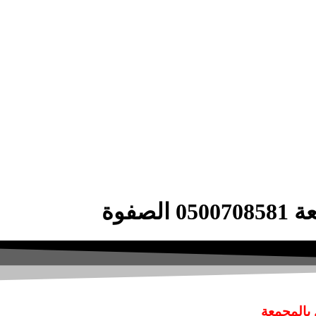
فوة
جمعة