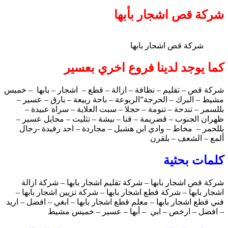
شركة قص اشجار بأبها
شركة قص اشجار بابها
كما يوجد لدينا فروع اخري بعسير
شركة قص – تقليم – نظافة – ازالة – قطع – اشجار – بابها – خميس
مشيط – البرك – الحرجة”الربوعة – باحة ربيعة – بارق – عسير –
بللسمر – تندحة – تنومة – حجلا – سبت العلاية – سراة عبيدة –
ظهران الجنوب – قضريمة – قنا – بيشة – تثليت – محايل عسير –
بللحمر – مخاط – وادي ابن هشبل – مجاردة – احد رفيدة -رجال
ألمع – الشعف – بلقرن
كلمات بحثية
شركة قص اشجار بابها – شركة تقليم اشجار بابها – شركة ازالة
اشجار بابها – شركة قطع اشجار بابها – شركة تزيين اشجار بابها –
فني قطع اشجار بابها – معلم قطع اشجار بابها – ابغي – افضل – اريد
– افضل – ارخص – ابي – أبها – عسير – خميس مشيط