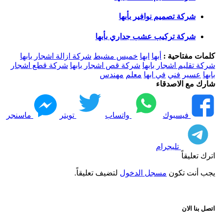
شركة تصميم نوافير بأبها
شركة تركيب عشب جداري بأبها
كلمات مفتاحية :
أبها
ابها
خميس مشيط
شركة ازالة اشجار بابها
شركة تقليم اشجار بابها
شركة قص اشجار بابها
شركة قطع اشجار
بابها
عسير
فني
في ابها
معلم
مهندس
شارك مع الاصدقاء
فيسبوك
واتساب
تويتر
ماسنجر
تليجرام
اترك تعليقاً
يجب أنت تكون
مسجل الدخول
لتضيف تعليقاً.
اتصل بنا الان