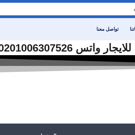
نا
تواصل معنا
تس 00201006307526