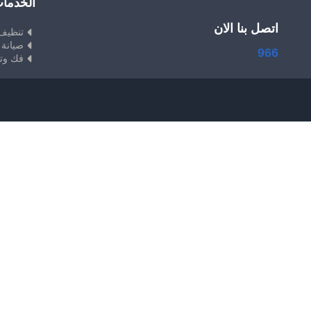
الخدما
اتصل بنا الان
تنظيف
صيانة 
966
فك وت